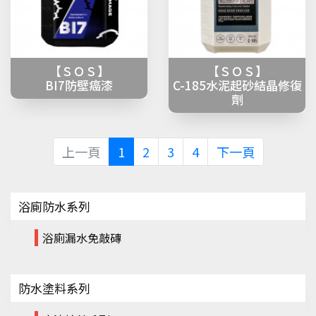
【ＳＯＳ】
【ＳＯＳ】
BI7防壁癌漆
C-185水泥起砂結晶修復
劑
上一頁
1
2
3
4
下一頁
浴廁防水系列
浴廁漏水免敲磚
防水塗料系列