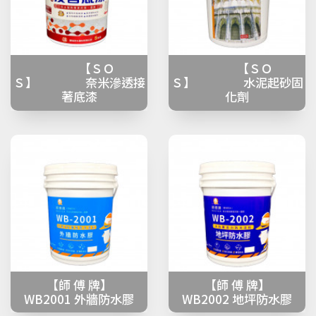
【ＳＯ
【ＳＯ
Ｓ】 奈米滲透接
Ｓ】 水泥起砂固
著底漆
化劑
【師 傅 牌】
【師 傅 牌】
WB2001 外牆防水膠
WB2002 地坪防水膠