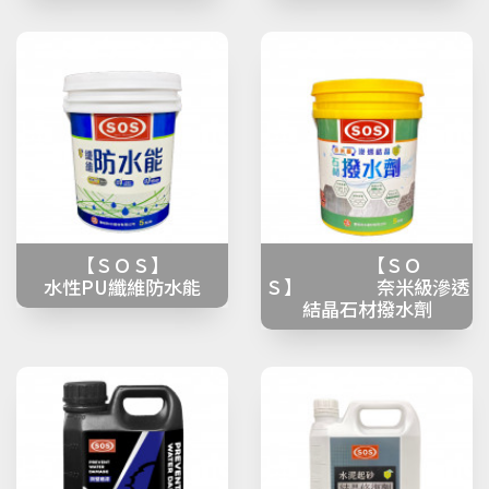
【ＳＯＳ】
【ＳＯ
水性PU纖維防水能
Ｓ】 奈米級滲透
結晶石材撥水劑