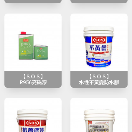
【ＳＯＳ】
【ＳＯＳ】
R956亮磁漆
水性不黃變防水膠