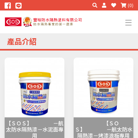
(0)
產品介紹
【ＳＯＳ】 －航
【ＳＯ
太防水隔熱漆－水泥面專
Ｓ】 －航太防水
用
隔熱漆－烤漆浪板專用